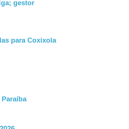
ga; gestor
as para Coxixola
 Paraíba
 2026