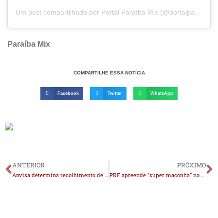
Um post compartilhado por Portal Paraíba Mix (@portalparaibamix)
Paraíba Mix
COMPARTILHE ESSA NOTÍCIA
Facebook
Twitter
WhatsApp
ANTERIOR
PRÓXIMO
Anvisa determina recolhimento de lote de água mineral Crystal após identificação de bactéria
PRF apreende “super maconha” no Cariri que seria destinada ao São João de Campina Grande