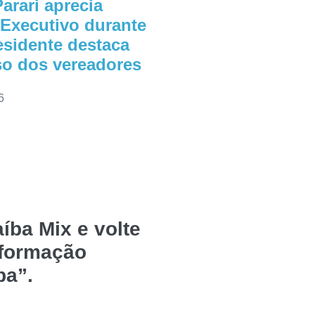
arari aprecia
 Executivo durante
esidente destaca
o dos vereadores
6
íba Mix e volte
nformação
ba”.