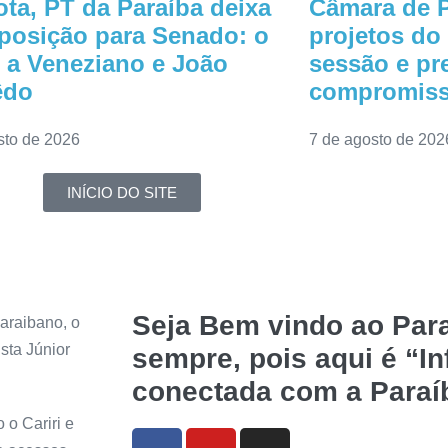
ta, PT da Paraíba deixa
Câmara de P
 posição para Senado: o
projetos do
 a Veneziano e João
sessão e pr
êdo
compromiss
sto de 2026
7 de agosto de 202
INÍCIO DO SITE
Seja Bem vindo ao Para
araibano, o
sta Júnior
sempre, pois aqui é “I
conectada com a Paraí
 o Cariri e