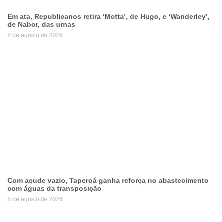
Em ata, Republicanos retira ‘Motta’, de Hugo, e ‘Wanderley’,
de Nabor, das urnas
8 de agosto de 2026
Com açude vazio, Taperoá ganha reforça no abastecimento
com águas da transposição
8 de agosto de 2026