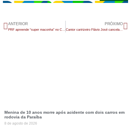
ANTERIOR
PRÓXIMO
PRF apreende “super maconha” no Cariri que seria destinada ao São João de Campina Grande
Cantor caririzeiro Flávio José cancela shows na Bahia e diz que decisão atinge cerca de 15 cidades
Menina de 10 anos morre após acidente com dois carros em
rodovia da Paraíba
8 de agosto de 2026