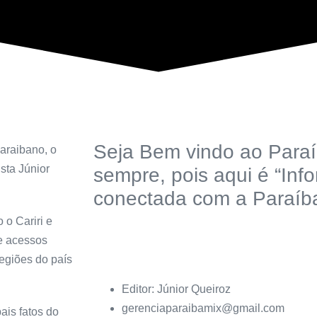
Seja Bem vindo ao Paraí
araibano, o
sta Júnior
sempre, pois aqui é “Inf
conectada com a Paraíba
 o Cariri e
de acessos
regiões do país
Editor: Júnior Queiroz
gerenciaparaibamix@gmail.com
ais fatos do