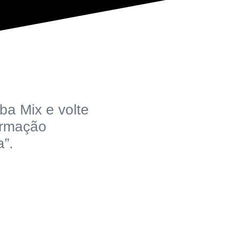
ba Mix e volte
ormação
”.