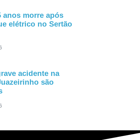
5 anos morre após
e elétrico no Sertão
6
grave acidente na
uazeirinho são
s
6