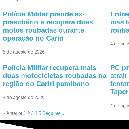
Polícia Militar prende ex-
Entre
presidiário e recupera duas
mas t
motos roubadas durante
rouba
operação no Cariri
4 de ago
5 de agosto de 2026
Polícia Militar recupera mais
PC pr
duas motocicletas roubadas na
atrai
região do Cariri paraibano
tenta
Tape
4 de agosto de 2026
4 de ago
« Anterior
1
2
3
4
5
Seguinte »