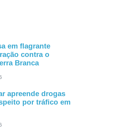
sa em flagrante
ração contra o
Serra Branca
6
tar apreende drogas
speito por tráfico em
6