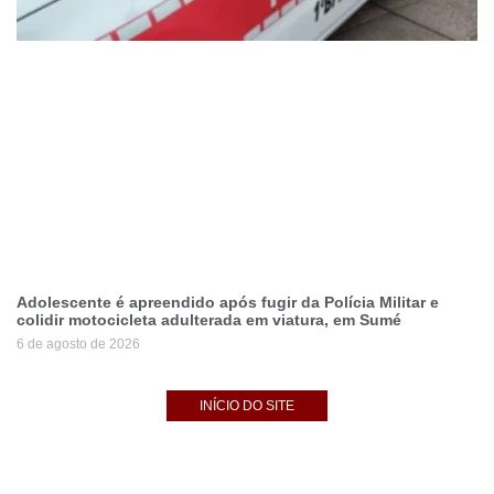
Adolescente é apreendido após fugir da Polícia Militar e
colidir motocicleta adulterada em viatura, em Sumé
6 de agosto de 2026
INÍCIO DO SITE