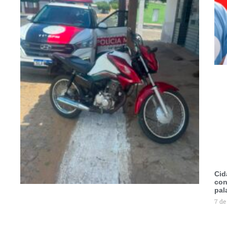
Cid
con
pal
7 de