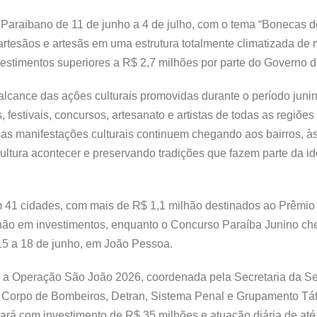
 Paraibano de 11 de junho a 4 de julho, com o tema “Bonecas d
artesãos e artesãs em uma estrutura totalmente climatizada de 
estimentos superiores a R$ 2,7 milhões por parte do Governo d
 alcance das ações culturais promovidas durante o período juni
 festivais, concursos, artesanato e artistas de todas as regiões
as manifestações culturais continuem chegando aos bairros, à
cultura acontecer e preservando tradições que fazem parte da i
em 41 cidades, com mais de R$ 1,1 milhão destinados ao Prêmio
hão em investimentos, enquanto o Concurso Paraíba Junino ch
15 a 18 de junho, em João Pessoa.
 a Operação São João 2026, coordenada pela Secretaria da S
s, Corpo de Bombeiros, Detran, Sistema Penal e Grupamento Tá
tará com investimento de R$ 35 milhões e atuação diária de até