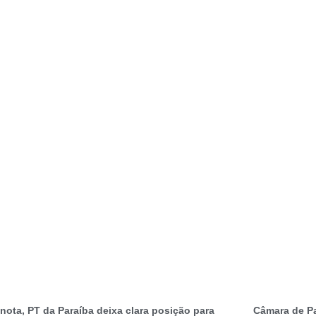
nota, PT da Paraíba deixa clara posição para
Câmara de Pa