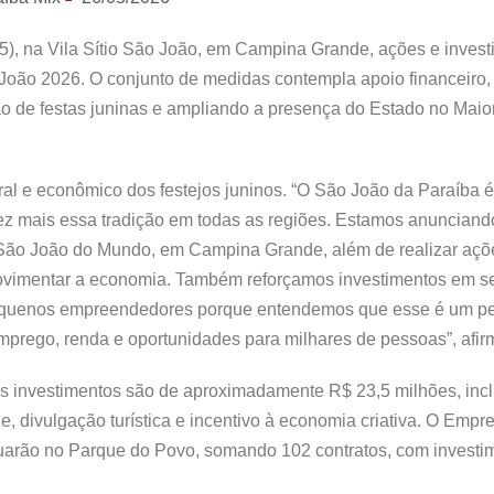
5), na Vila Sítio São João, em Campina Grande, ações e inves
ão 2026. O conjunto de medidas contempla apoio financeiro, c
ção de festas juninas e ampliando a presença do Estado no Mai
ral e econômico dos festejos juninos. “O São João da Paraíba é
 vez mais essa tradição em todas as regiões. Estamos anunciand
r São João do Mundo, em Campina Grande, além de realizar açõ
 e movimentar a economia. Também reforçamos investimentos em 
s pequenos empreendedores porque entendemos que esse é um pe
emprego, renda e oportunidades para milhares de pessoas”, afir
 investimentos são de aproximadamente R$ 23,5 milhões, incl
úde, divulgação turística e incentivo à economia criativa. O Emp
tuarão no Parque do Povo, somando 102 contratos, com investi