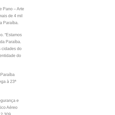
e Pano – Arte
mais de 4 mil
a Paraíba.
no. “Estamos
 da Paraíba.
s cidades do
dentidade do
 Paraíba
ega à 23ª
egurança e
tico Aéreo
 2.309