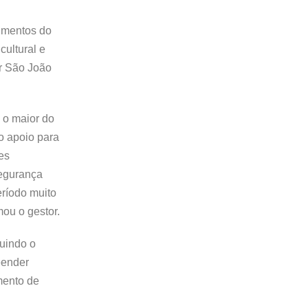
timentos do
ultural e
or São João
 o maior do
o apoio para
es
segurança
ríodo muito
mou o gestor.
uindo o
reender
mento de