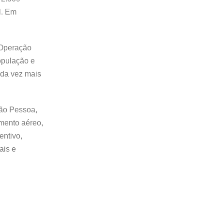
l. Em
 Operação
opulação e
ada vez mais
oão Pessoa,
amento aéreo,
entivo,
ais e