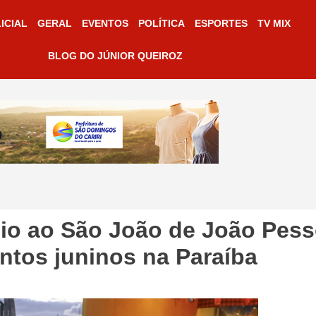
ICIAL
GERAL
EVENTOS
POLÍTICA
ESPORTES
TV MIX
BLOG DO JÚNIOR QUEIROZ
oio ao São João de João Pess
ntos juninos na Paraíba