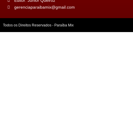
Editor: Júnior Queiroz
gerenciaparaibamix@gmail.com
Todos os Direitos Reservados - Paraíba Mix