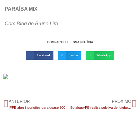
PARAÍBA MIX
Com Blog do Bruno Lira
COMPARTILHE ESSA NOTÍCIA
Facebook
Twitter
WhatsApp
ANTERIOR
PRÓXIMO
IFPB abre inscrições para quase 900 vagas em cursos superiores
Botafogo-PB realiza seletiva de futebol feminino em Monteiro e jovem atleta de 15 anos é selecionada