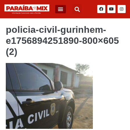
policia-civil-gurinhem-
e1756894251890-800×605
(2)