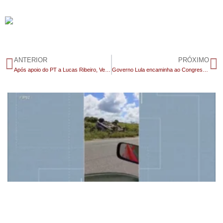
ANTERIOR
PRÓXIMO
Após apoio do PT a Lucas Ribeiro, Veneziano admite impasse para manter Cícero Lucena na base de Lula
Governo Lula encaminha ao Congresso projeto de lei para o fim da escala 6×1