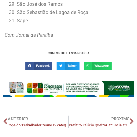
São José dos Ramos
São Sebastião de Lagoa de Roça
Sapé
Com Jornal da Paraíba
COMPARTILHE ESSA NOTÍCIA
Facebook
Twitter
WhatsApp
ANTERIOR
PRÓXIMO
Copa do Trabalhador reúne 12 categorias em competição de futsal em Serra Branca
Prefeito Felício Queiroz anuncia atrações da IX Festa da Cabra na Praça em São José dos Cordeiros