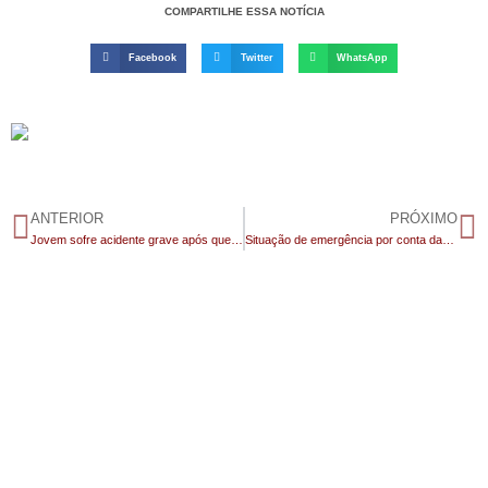
COMPARTILHE ESSA NOTÍCIA
Facebook
Twitter
WhatsApp
ANTERIOR
PRÓXIMO
Jovem sofre acidente grave após queda de moto na BR-412, em Monteiro
Situação de emergência por conta das chuvas na Paraíba atinge mais de 30 cidades