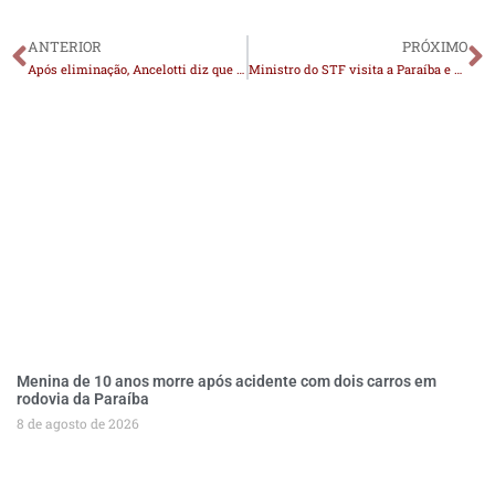
ANTERIOR
PRÓXIMO
Após eliminação, Ancelotti diz que segue na Seleção: “Início de novo ciclo”
Ministro do STF visita a Paraíba e conhece projetos culturais e sociais no Sertão
Menina de 10 anos morre após acidente com dois carros em
rodovia da Paraíba
8 de agosto de 2026