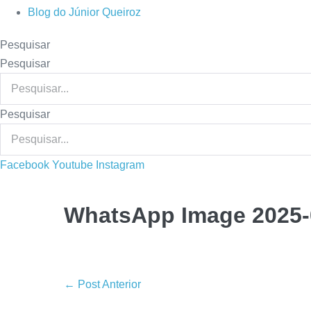
Blog do Júnior Queiroz
Pesquisar
Pesquisar
Pesquisar
Facebook
Youtube
Instagram
WhatsApp Image 2025-07
Navegação
← Post Anterior
de