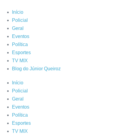
Ir
para
Início
o
Policial
conteúdo
Geral
Eventos
Política
Esportes
TV MIX
Blog do Júnior Queiroz
Início
Policial
Geral
Eventos
Política
Esportes
TV MIX