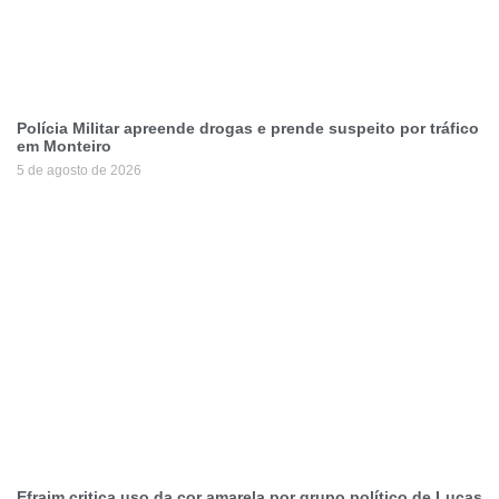
Polícia Militar apreende drogas e prende suspeito por tráfico
em Monteiro
5 de agosto de 2026
Efraim critica uso da cor amarela por grupo político de Lucas