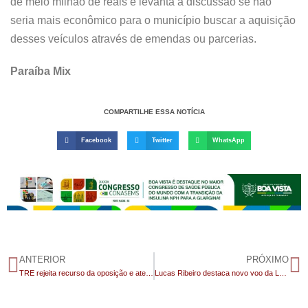
de meio milhão de reais e levanta a discussão se não
seria mais econômico para o município buscar a aquisição
desses veículos através de emendas ou parcerias.
Paraíba Mix
COMPARTILHE ESSA NOTÍCIA
Facebook
Twitter
WhatsApp
ANTERIOR
PRÓXIMO
TRE rejeita recurso da oposição e atesta lisura na eleição municipal de Boa Vista
Lucas Ribeiro destaca novo voo da Latam entre Campina Grande e Brasília e diz que operação é “marco histórico” para o aeroporto João Suassuna