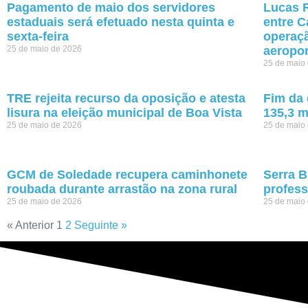
Pagamento de maio dos servidores
Lucas R
estaduais será efetuado nesta quinta e
entre C
sexta-feira
operaçã
25 de maio de 2026
aeropo
25 de maio
TRE rejeita recurso da oposição e atesta
Fim da 
lisura na eleição municipal de Boa Vista
135,3 m
25 de maio de 2026
25 de maio
GCM de Soledade recupera caminhonete
Serra B
roubada durante arrastão na zona rural
profess
25 de maio de 2026
25 de maio
« Anterior
1
2
Seguinte »