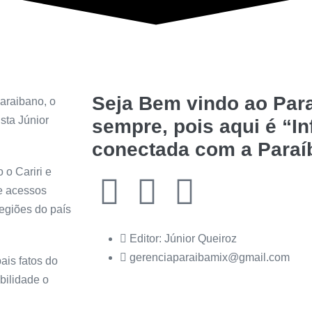
Seja Bem vindo ao Para
araibano, o
sta Júnior
sempre, pois aqui é “I
conectada com a Paraí
 o Cariri e
de acessos
regiões do país
Editor: Júnior Queiroz
gerenciaparaibamix@gmail.com
ais fatos do
bilidade o