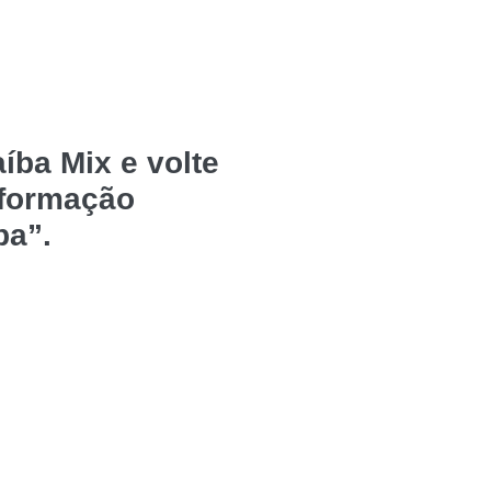
íba Mix e volte
nformação
ba”.