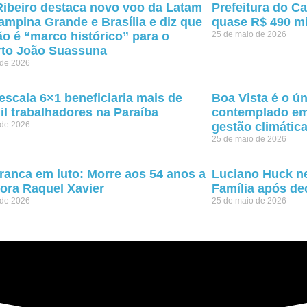
ibeiro destaca novo voo da Latam
Prefeitura do Ca
ampina Grande e Brasília e diz que
quase R$ 490 mi
o é “marco histórico” para o
25 de maio de 2026
rto João Suassuna
 de 2026
escala 6×1 beneficiaria mais de
Boa Vista é o ú
il trabalhadores na Paraíba
contemplado em
 de 2026
gestão climátic
25 de maio de 2026
ranca em luto: Morre aos 54 anos a
Luciano Huck ne
ora Raquel Xavier
Família após de
 de 2026
25 de maio de 2026