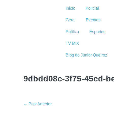
Início
Policial
Geral
Eventos
Política
Esportes
TV MIX
Blog do Júnior Queiroz
9dbdd08c-3f75-45cd-b
← Post Anterior