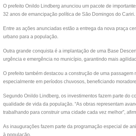
O prefeito Onildo Lindberg anunciou um pacote de important
32 anos de emancipação política de São Domingos do Cariri.
Entre as ações anunciadas estão a entrega da nova praça cent
urbano para a população.
Outra grande conquista é a implantação de uma Base Descentr
urgência e emergência no município, garantindo mais agilida
O prefeito também destacou a construção de uma passagem m
especialmente em períodos chuvosos, beneficiando moradores
Segundo Onildo Lindberg, os investimentos fazem parte do c
qualidade de vida da população. “As obras representam ava
trabalhando para construir uma cidade cada vez melhor”, afirm
As inaugurações fazem parte da programação especial de ani
à população.