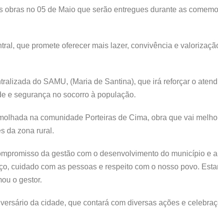
es obras no 05 de Maio que serão entregues durante as comem
ral, que promete oferecer mais lazer, convivência e valorizaç
alizada do SAMU, (Maria de Santina), que irá reforçar o aten
de e segurança no socorro à população.
olhada na comunidade Porteiras de Cima, obra que vai melhor
 da zona rural.
ompromisso da gestão com o desenvolvimento do município e a
nço, cuidado com as pessoas e respeito com o nosso povo. Est
ou o gestor.
versário da cidade, que contará com diversas ações e celebraç