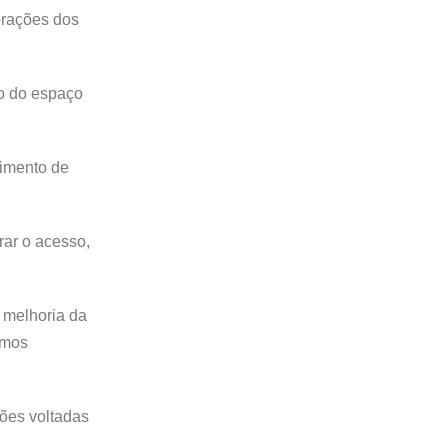
orações dos
ão do espaço
dimento de
ar o acesso,
 melhoria da
amos
ões voltadas