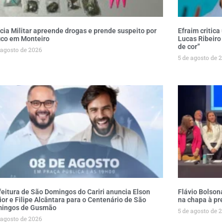
ícia Militar apreende drogas e prende suspeito por
Efraim critica
fico em Monteiro
Lucas Ribeiro
de cor”
 agosto de 2026
5 de agosto de 
feitura de São Domingos do Cariri anuncia Elson
Flávio Bolson
ior e Filipe Alcântara para o Centenário de São
na chapa à pr
ingos de Gusmão
5 de agosto de 
 agosto de 2026