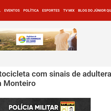
L
EVENTOS
POLÍTICA
ESPORTES
TV MIX
BLOG DO JÚNIOR Q
tocicleta com sinais de adulter
 Monteiro