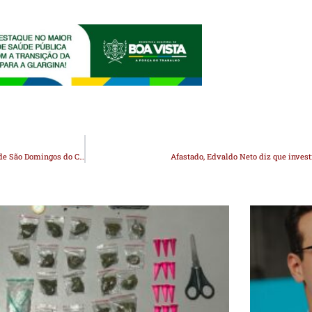
Prefeito Onildo anuncia entrega de pacote de obras no aniversário dos 32 anos de São Domingos do Cariri
Afastado, Edvaldo Neto diz que invest