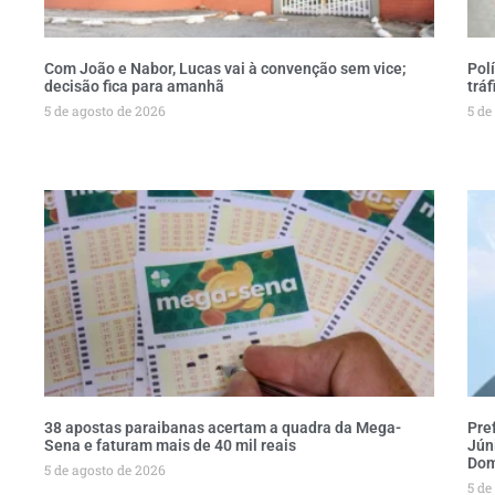
Com João e Nabor, Lucas vai à convenção sem vice;
Pol
decisão fica para amanhã
trá
5 de agosto de 2026
5 de
38 apostas paraibanas acertam a quadra da Mega-
Pre
Sena e faturam mais de 40 mil reais
Jún
Dom
5 de agosto de 2026
5 de