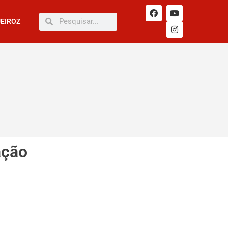
UEIROZ
ação