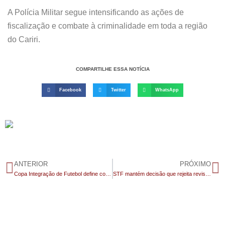
A Polícia Militar segue intensificando as ações de
fiscalização e combate à criminalidade em toda a região
do Cariri.
COMPARTILHE ESSA NOTÍCIA
Facebook
Twitter
WhatsApp
ANTERIOR
PRÓXIMO
Copa Integração de Futebol define confrontos das quartas de finais após sorteio oficial realizado ao vivo
STF mantém decisão que rejeita revisão da vida toda do INSS