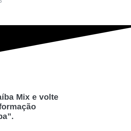
6
íba Mix e volte
nformação
ba”.