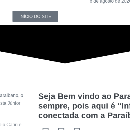
6 de agosto de 202
INÍCIO DO SITE
Seja Bem vindo ao Para
araibano, o
sta Júnior
sempre, pois aqui é “I
conectada com a Paraí
 o Cariri e