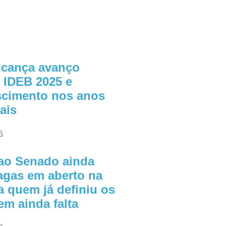
lcança avanço
o IDEB 2025 e
escimento nos anos
nais
6
ao Senado ainda
agas em aberto na
a quem já definiu os
m ainda falta