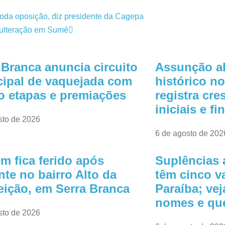
oda oposição, diz presidente da Cagepa
adulteração em Sumé
 Branca anuncia circuito
Assunção a
ipal de vaquejada com
histórico n
o etapas e premiações
registra cr
iniciais e fi
sto de 2026
6 de agosto de 202
 fica ferido após
Suplências 
nte no bairro Alto da
têm cinco v
ição, em Serra Branca
Paraíba; vej
nomes e que
sto de 2026