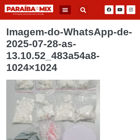
BLOG DO JÚNIOR QUEIROZ
Imagem-do-WhatsApp-de-
2025-07-28-as-
13.10.52_483a54a8-
1024×1024