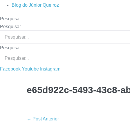
Blog do Júnior Queiroz
Pesquisar
Pesquisar
Pesquisar
Facebook
Youtube
Instagram
e65d922c-5493-43c8-a
Navegação
← Post Anterior
de