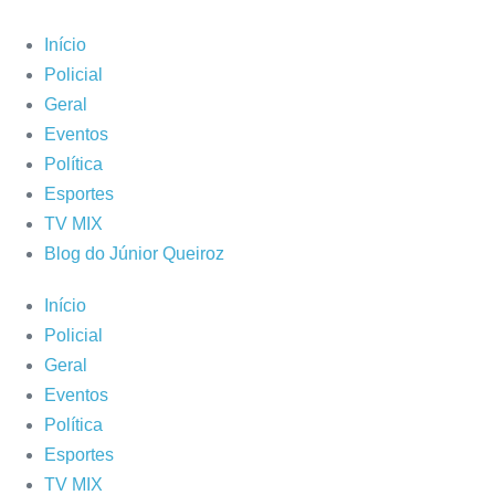
Ir
para
Início
o
Policial
conteúdo
Geral
Eventos
Política
Esportes
TV MIX
Blog do Júnior Queiroz
Início
Policial
Geral
Eventos
Política
Esportes
TV MIX