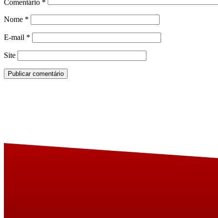
Comentário
*
Nome
*
E-mail
*
Site