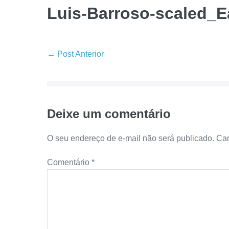
Luis-Barroso-scaled_
Navegação
← Post Anterior
de
post
Deixe um comentário
O seu endereço de e-mail não será publicado.
Cam
Comentário
*