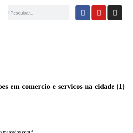
es-em-comercio-e-servicos-na-cidade (1)
ão marcados com
*