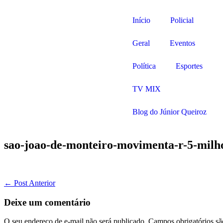
Início
Policial
Geral
Eventos
Política
Esportes
TV MIX
Blog do Júnior Queiroz
sao-joao-de-monteiro-movimenta-r-5-milho
← Post Anterior
Deixe um comentário
O seu endereço de e-mail não será publicado.
Campos obrigatórios s