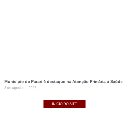
Município de Parari é destaque na Atenção Primária à Saúde
8 de agosto de 2026
INÍCIO DO SITE