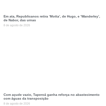
Em ata, Republicanos retira ‘Motta’, de Hugo, e ‘Wanderley’,
de Nabor, das urnas
8 de agosto de 2026
Com açude vazio, Taperoá ganha reforça no abastecimento
com águas da transposição
8 de agosto de 2026