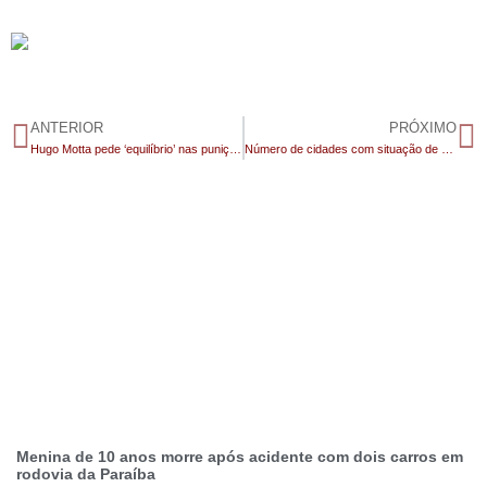
ANTERIOR
PRÓXIMO
Hugo Motta pede ‘equilíbrio’ nas punições sobre os atos de 8 de janeiro
Número de cidades com situação de emergência na Paraíba sobe para 13, incluindo Juazeirinho e São José dos Cordeiros
Menina de 10 anos morre após acidente com dois carros em
rodovia da Paraíba