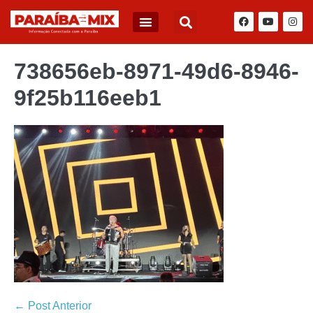
BLOG DO JÚNIOR QUEIROZ
738656eb-8971-49d6-8946-
9f25b116eeb1
← Post Anterior