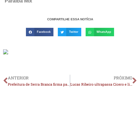
Paraíba Mix
COMPARTILHE ESSA NOTÍCIA
Facebook
Twitter
WhatsApp
ANTERIOR
PRÓXIMO
Prefeitura de Serra Branca firma parcerias com bancos para ampliar acesso ao crédito e fortalecer economia local
Lucas Ribeiro ultrapassa Cícero e lidera disputa pelo Governo da Paraíba; veja pesquisas