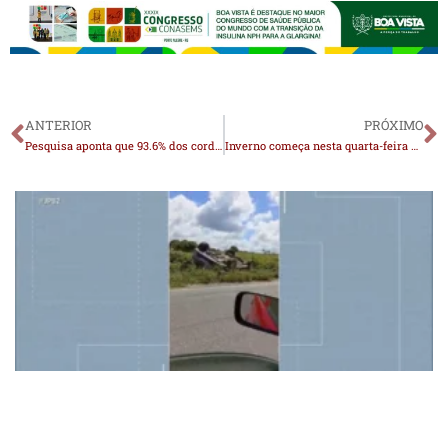
ANTERIOR
PRÓXIMO
Pesquisa aponta que 93.6% dos cordeirenses votariam na reeleição do prefeito Felício Queiroz
Inverno começa nesta quarta-feira com presença do El Niño e expectativa na diminuição da temperatura no Cariri