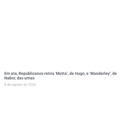
Em ata, Republicanos retira ‘Motta’, de Hugo, e ‘Wanderley’, de
Nabor, das urnas
8 de agosto de 2026