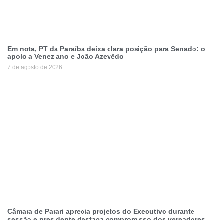
Em nota, PT da Paraíba deixa clara posição para Senado: o
apoio a Veneziano e João Azevêdo
7 de agosto de 2026
Câmara de Parari aprecia projetos do Executivo durante
sessão e presidente destaca compromisso dos vereadores