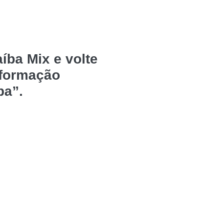
íba Mix e volte
nformação
ba”.