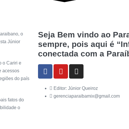
Seja Bem vindo ao Para
araibano, o
sta Júnior
sempre, pois aqui é “I
conectada com a Paraí
 o Cariri e
de acessos
regiões do país
Editor: Júnior Queiroz
gerenciaparaibamix@gmail.com
ais fatos do
bilidade o