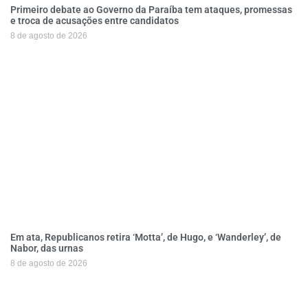
Primeiro debate ao Governo da Paraíba tem ataques, promessas
e troca de acusações entre candidatos
8 de agosto de 2026
Em ata, Republicanos retira ‘Motta’, de Hugo, e ‘Wanderley’, de
Nabor, das urnas
8 de agosto de 2026