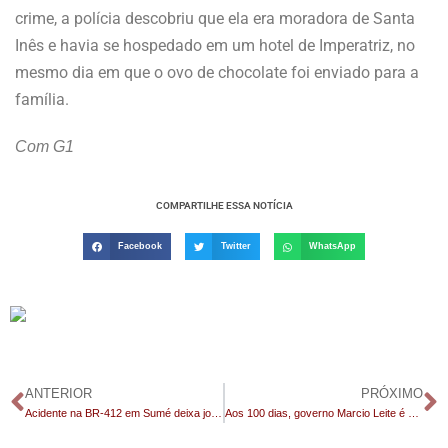
crime, a polícia descobriu que ela era moradora de Santa
Inês e havia se hospedado em um hotel de Imperatriz, no
mesmo dia em que o ovo de chocolate foi enviado para a
família.
Com G1
COMPARTILHE ESSA NOTÍCIA
Facebook
Twitter
WhatsApp
ANTERIOR
PRÓXIMO
Acidente na BR-412 em Sumé deixa jovem ferido após colisão com cachorro
Aos 100 dias, governo Marcio Leite é aprovado por 91,02% da população de São João do Tigre, aponta pesquisa