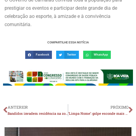
prestigiar os eventos e participar deste grande dia de
celebração ao esporte, à amizade e à convivência
comunitária.
COMPARTILHE ESSA NOTÍCIA
Facebook
Twitter
WhatsApp
ANTERIOR
PRÓXIMO
Bandidos invadem residência na zona rural de São João do Cariri e furtam equipamentos
‘Limpa Nome’: golpe esconde mais de R$ 66 milhões em dívidas na Paraíba