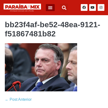
bb23f4af-be52-48ea-9121-
f51867481b82
← Post Anterior