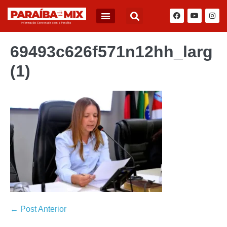
69493c626f571n12hh_larg
(1)
← Post Anterior