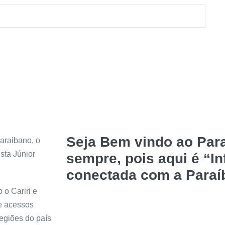
Seja Bem vindo ao Para
araibano, o
sta Júnior
sempre, pois aqui é “I
conectada com a Paraí
 o Cariri e
de acessos
regiões do país