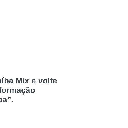
íba Mix e volte
nformação
ba”.