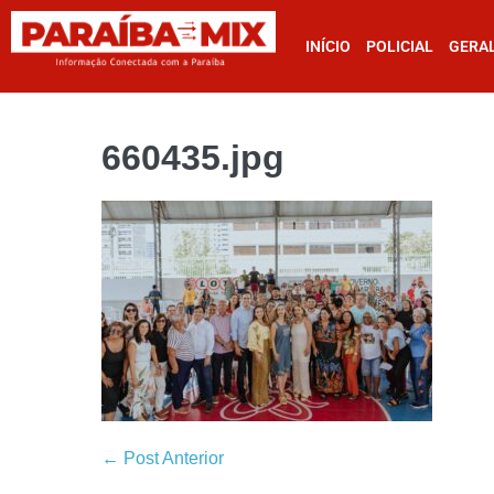
INÍCIO
POLICIAL
GERA
660435.jpg
← Post Anterior