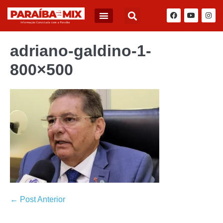
adriano-galdino-1-
800×500
← Post Anterior