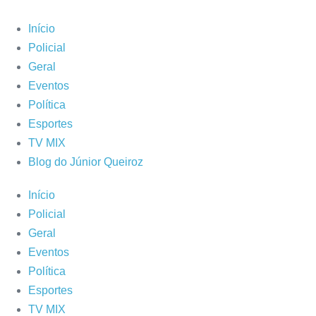
Ir
para
Início
o
Policial
conteúdo
Geral
Eventos
Política
Esportes
TV MIX
Blog do Júnior Queiroz
Início
Policial
Geral
Eventos
Política
Esportes
TV MIX