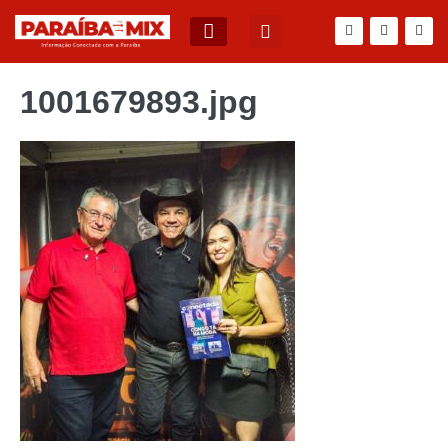
BLOG DO JÚNIOR QUEIROZ
1001679893.jpg