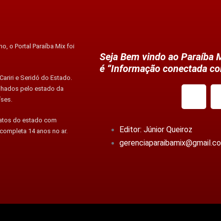
o, o Portal Paraíba Mix foi
Seja Bem vindo ao Paraíba M
é “Informação conectada co
ariri e Seridó do Estado.
alhados pelo estado da
íses.
fatos do estado com
Editor: Júnior Queiroz
 completa 14 anos no ar.
gerenciaparaibamix@gmail.c