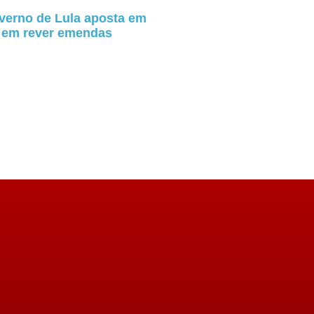
verno de Lula aposta em
a em rever emendas