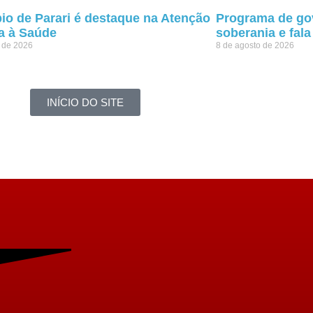
io de Parari é destaque na Atenção
Programa de go
a à Saúde
soberania e fal
o de 2026
8 de agosto de 2026
INÍCIO DO SITE