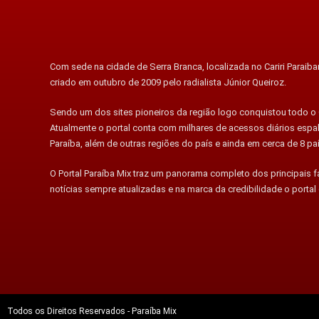
Com sede na cidade de Serra Branca, localizada no Cariri Paraiban
criado em outubro de 2009 pelo radialista Júnior Queiroz.
Sendo um dos sites pioneiros da região logo conquistou todo o C
Atualmente o portal conta com milhares de acessos diários esp
Paraíba, além de outras regiões do país e ainda em cerca de 8 pa
O Portal Paraíba Mix traz um panorama completo dos principais 
notícias sempre atualizadas e na marca da credibilidade o portal
Todos os Direitos Reservados - Paraíba Mix