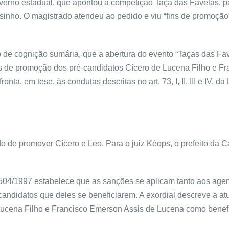
verno estadual, que apontou a competição Taça das Favelas, p
sinho. O magistrado atendeu ao pedido e viu “fins de promoção
de cognição sumária, que a abertura do evento “Taças das Fav
fins de promoção dos pré-candidatos Cícero de Lucena Filho e F
a, em tese, às condutas descritas no art. 73, I, II, III e IV, da 
o de promover Cícero e Leo. Para o juiz Kéops, o prefeito da C
º 9.504/1997 estabelece que as sanções se aplicam tanto aos ag
é-candidatos que deles se beneficiarem. A exordial descreve a a
 Lucena Filho e Francisco Emerson Assis de Lucena como benefi