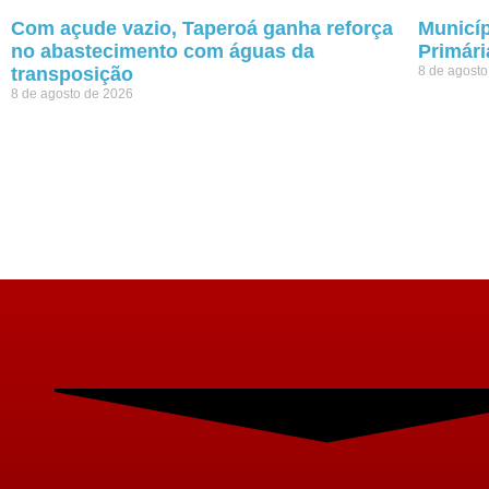
Com açude vazio, Taperoá ganha reforça
Municíp
no abastecimento com águas da
Primári
transposição
8 de agost
8 de agosto de 2026