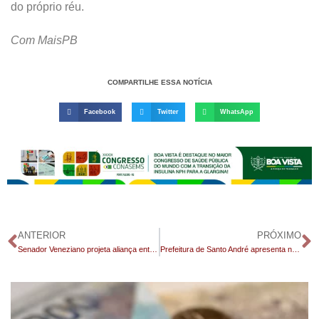
do próprio réu.
Com MaisPB
COMPARTILHE ESSA NOTÍCIA
Facebook
Twitter
WhatsApp
ANTERIOR
PRÓXIMO
Senador Veneziano projeta aliança entre MDB, PSD e PT na Paraíba visando 2026: “Natural que eles estejam na chapa”
Prefeitura de Santo André apresenta novo Viveiro de Mudas e reforça compromisso com o meio ambiente