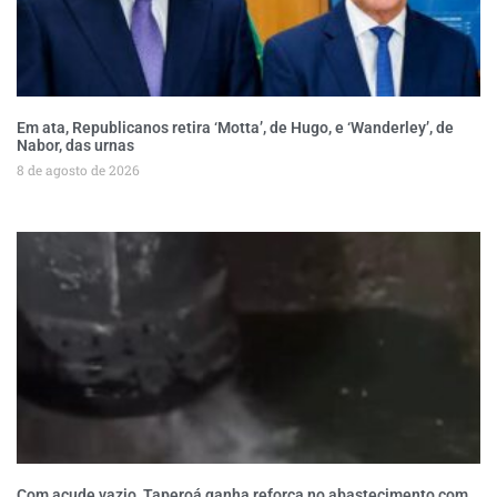
Em ata, Republicanos retira ‘Motta’, de Hugo, e ‘Wanderley’, de
Nabor, das urnas
8 de agosto de 2026
Com açude vazio, Taperoá ganha reforça no abastecimento com