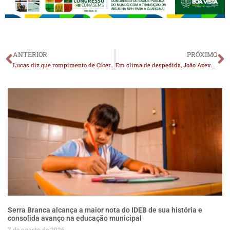
ANTERIOR
PRÓXIMO
Lucas diz que rompimento de Cícero foi ‘traição’: ‘Se juntou com quem o acusava’
Em clima de despedida, João Azevêdo encerra ano com mensagem de fé, família e sinalização de transição política na Paraíba em 2026
Serra Branca alcança a maior nota do IDEB de sua história e
consolida avanço na educação municipal
7 de agosto de 2026