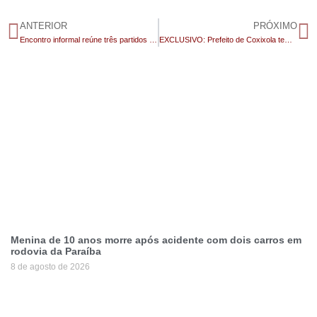
ANTERIOR
PRÓXIMO
Encontro informal reúne três partidos de oposição; grupo reforça necessidade de ‘unidade’
EXCLUSIVO: Prefeito de Coxixola tem nome lançado para disputar vaga na ALPB, através de articulação do empresário Ernildo Jr, da PixBet
Menina de 10 anos morre após acidente com dois carros em
rodovia da Paraíba
8 de agosto de 2026