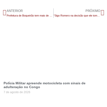
ANTERIOR
PRÓXIMO
Prefeitura de Boqueirão tem mais de 50% dos servidores contratados sem concurso público
“Sigo Romero na decisão que ele tomar”, diz Tovar após vazamento de áudio polêmico
Polícia Militar apreende motocicleta com sinais de
adulteração no Congo
7 de agosto de 2026