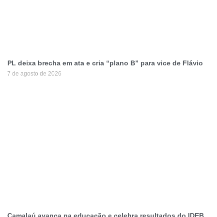
PL deixa brecha em ata e cria “plano B” para vice de Flávio
7 de agosto de 2026
Camalaú avança na educação e celebra resultados do IDEB