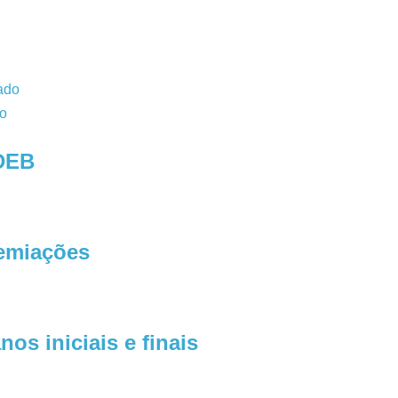
ado
o
IDEB
remiações
os iniciais e finais