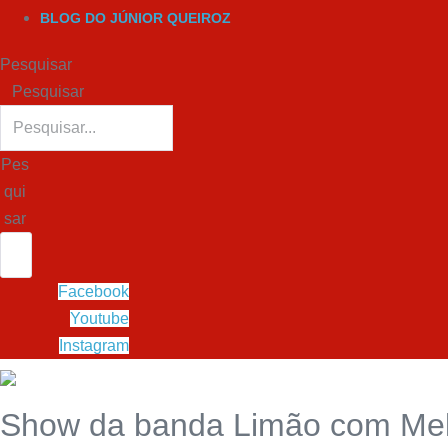
BLOG DO JÚNIOR QUEIROZ
Pesquisar
Pesquisar
Pes
qui
sar
Facebook
Youtube
Instagram
Show da banda Limão com Mel 