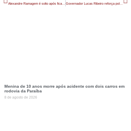
Alexandre Ramagem é solto após ficar dois dias preso nos EUA
Governador Lucas Ribeiro reforça política de segurança com devolução de 500 celulares pela Operação Recupera
Menina de 10 anos morre após acidente com dois carros em
rodovia da Paraíba
8 de agosto de 2026